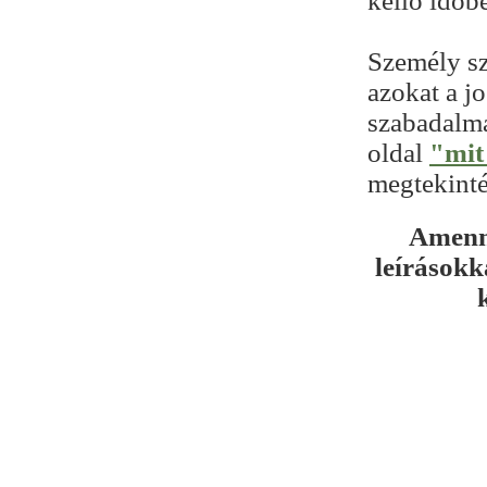
kellő időb
Személy sz
azokat a j
szabadalma
oldal
"mit
megtekinté
Amenny
leírásokk