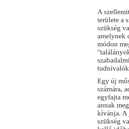
A szellemi
területe a 
szükség va
amelynek c
módon megt
"találányo
szabadalmi
tudnivalók
Egy új műs
számára, ad
egyfajta mé
annak megv
kívánja. A
szükség va